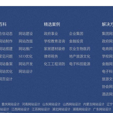
百科
精选案例
解决
合信动态
网站建设
政府事业
企业集团
集团网
网站制作
网站改版
学校教育咨询
金融投资
政府网
网站搭建
网站推广
家居建材装修
农业生物医药
电商网
常见问题
SEO优化
律师税务
地产旅游文化
学校网
网站备案
网站开发
化工工程消防
电子科技能源
金融网
网站优化
网站设计
电子科
网页设计
旅游文
协会网
酒店网
重庆网站设计
河南网站设计
山东网站设计
山西网站设计
内蒙古网站设计
辽宁
网站设计
江西网站设计
江苏网站设计
湖北网站设计
湖南网站设计
广东网站设计